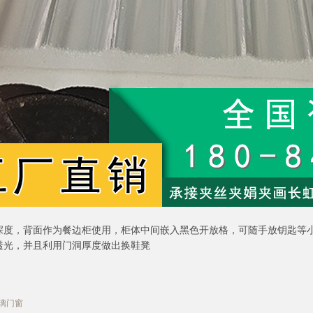
深度，背面作为餐边柜使用，柜体中间嵌入黑色开放格，可随手放钥匙等
透光，并且利用门洞厚度做出换鞋凳
璃门窗