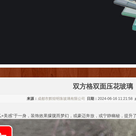
双方格双面压花玻璃
来源：
成都市辉煌明珠玻璃有限公司
日期：
2024-06-16 11:21:58
隐私+美感”于一身，装饰效果朦胧而梦幻，或豪迈奔放，或宁静幽秘，提