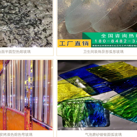
曲面半圆型热熔玻璃
卫生间装饰异形弧形玻璃
胶烤漆热熔热弯玻璃
气泡磨砂镀银圆弧玻璃