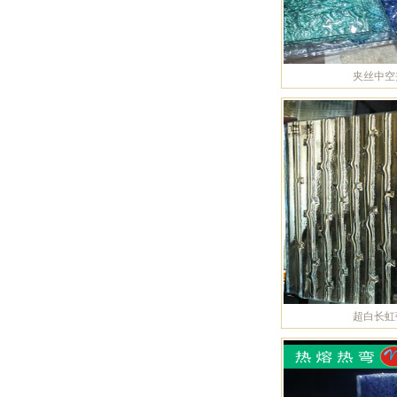
夹丝中空
超白长虹