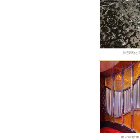
异形钢化
夹丝中空夹