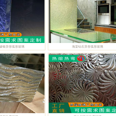
镀银异形弧形玻璃
海棠钻石异形弧形玻璃