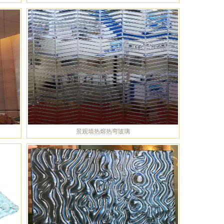
景观墙热熔热弯玻璃