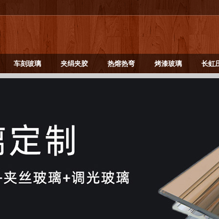
车刻玻璃
夹绢夹胶
热熔热弯
烤漆玻璃
长虹